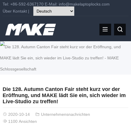
Tel: +86-592-6367170 E-Mail:
info@makelaptoplocks.com
Über
Kontakt
|
Die 128. Autumn Canton Fair steht kurz vor der
Eröffnung, und MAKE lädt Sie ein, sich wieder im
Live-Studio zu treffen!
2020-10-14
Unternehmensnachrichten
1100 Ansichten