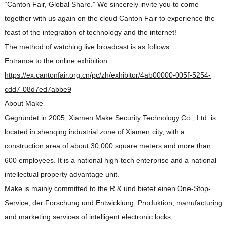
“Canton Fair
,
Global Share.” We sincerely invite you to come
together with us again on the cloud Canton Fair to experience the
feast of the integration of technology and the internet
!
The method of watching live broadcast is as follows
:
Entrance to the online exhibition
:
https://ex.cantonfair.org.cn/pc/zh/exhibitor/4ab00000-005f-5254-
cdd7-08d7ed7abbe9
About Make
Gegründet in 2005, Xiamen Make Security Technology Co., Ltd.
is
located in shenqing industrial zone of Xiamen city
,
with a
construction area of about
30,000
square meters and more than
600
employees
.
It is a national high-tech enterprise and a national
intellectual property advantage unit
.
Make is mainly committed to the R
& und bietet einen One-Stop-
Service, der Forschung und Entwicklung, Produktion,
manufacturing
and marketing services of intelligent electronic locks
,