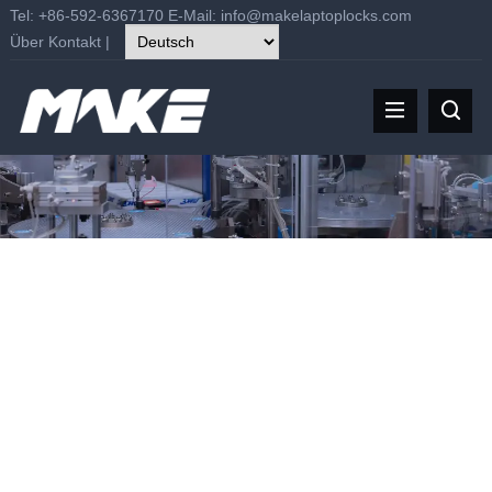
Tel: +86-592-6367170 E-Mail:
info@makelaptoplocks.com
Über
Kontakt
|