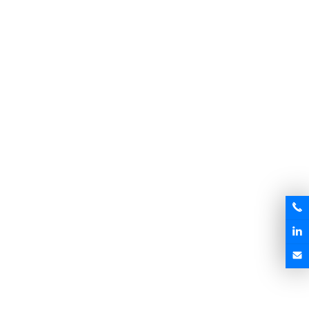
Federschraube MK-FS001
Ständerserie MK-MS002
Anfrage senden
Anfrage senden