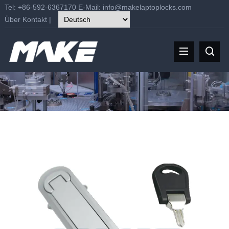
Tel: +86-592-6367170 E-Mail:
info@makelaptoplocks.com
Über
Kontakt
|