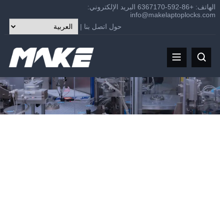
الهاتف: +86-592-6367170 البريد الإلكتروني:
info@makelaptoplocks.com
حول
اتصل بنا
|