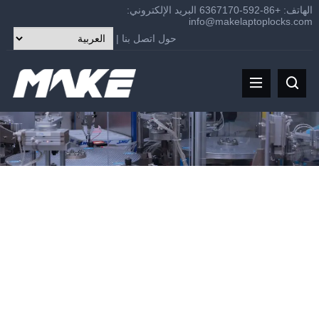
الهاتف: +86-592-6367170 البريد الإلكتروني:
info@makelaptoplocks.com
حول
اتصل بنا
|